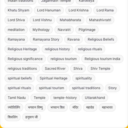
Indian traditions
Jagannath Temple
Kartikeya
Khatu Shyam
Lord Hanuman
Lord Krishna
Lord Rama
Lord Shiva
Lord Vishnu
Mahabharata
Mahashivratri
meditation
Mythology
Navratri
Pilgrimage
Ramayana
Ramayana Story
Ravana
Religious Beliefs
Religious Heritage
religious history
religious rituals
Religious significance
religious tourism
Religious tourism India
religious traditions
Sacred River
Shiva
Shiv Temple
spiritual beliefs
Spiritual Heritage
spirituality
spiritual rituals
spiritual tourism
spiritual traditions
Story
Tamil Nadu
Temple
temple-history
Uttarakhand
ज्योतिर्लिंग
भगवान विष्णु
भगवान शिव
मंदिर
महादेव
महाभारत
शिवलिंग
हनुमान जी