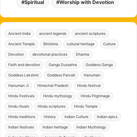
Spiritual
Worship with Devotion
Ancient India
ancient legends
ancient scriptures
Ancient Temple
Bhishma
cultural heritage
Culture
Devotion
devotional practices
Dharma
Faith and devotion
Ganga Dussehra
Goddess Ganga
Goddess Lakshmi
Goddess Parvati
Hanuman
Hanuman Ji
Himachal Pradesh
Hindu festival
Hindu Festivals
Hindu mythology
Hindu Pilgrimage
hindu rituals
Hindu scriptures
Hindu Temple
Hindu traditions
History
Indian Culture
Indian epics
Indian festivals
Indian heritage
Indian Mythology