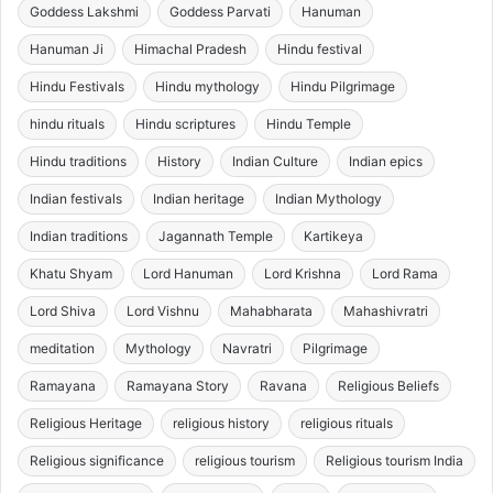
Goddess Lakshmi
Goddess Parvati
Hanuman
Hanuman Ji
Himachal Pradesh
Hindu festival
Hindu Festivals
Hindu mythology
Hindu Pilgrimage
hindu rituals
Hindu scriptures
Hindu Temple
Hindu traditions
History
Indian Culture
Indian epics
Indian festivals
Indian heritage
Indian Mythology
Indian traditions
Jagannath Temple
Kartikeya
Khatu Shyam
Lord Hanuman
Lord Krishna
Lord Rama
Lord Shiva
Lord Vishnu
Mahabharata
Mahashivratri
meditation
Mythology
Navratri
Pilgrimage
Ramayana
Ramayana Story
Ravana
Religious Beliefs
Religious Heritage
religious history
religious rituals
Religious significance
religious tourism
Religious tourism India