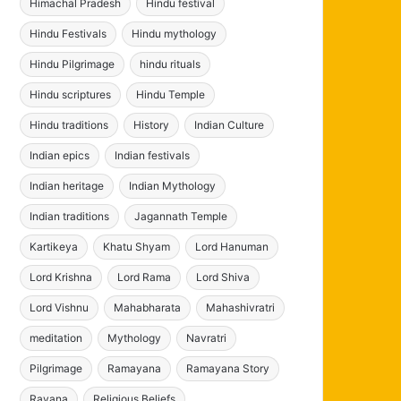
Himachal Pradesh
Hindu festival
Hindu Festivals
Hindu mythology
Hindu Pilgrimage
hindu rituals
Hindu scriptures
Hindu Temple
Hindu traditions
History
Indian Culture
Indian epics
Indian festivals
Indian heritage
Indian Mythology
Indian traditions
Jagannath Temple
Kartikeya
Khatu Shyam
Lord Hanuman
Lord Krishna
Lord Rama
Lord Shiva
Lord Vishnu
Mahabharata
Mahashivratri
meditation
Mythology
Navratri
Pilgrimage
Ramayana
Ramayana Story
Ravana
Religious Beliefs