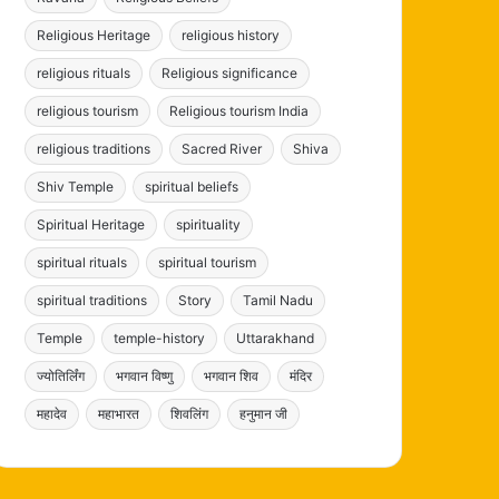
Religious Heritage
religious history
religious rituals
Religious significance
religious tourism
Religious tourism India
religious traditions
Sacred River
Shiva
Shiv Temple
spiritual beliefs
Spiritual Heritage
spirituality
spiritual rituals
spiritual tourism
spiritual traditions
Story
Tamil Nadu
Temple
temple-history
Uttarakhand
ज्योतिर्लिंग
भगवान विष्णु
भगवान शिव
मंदिर
महादेव
महाभारत
शिवलिंग
हनुमान जी