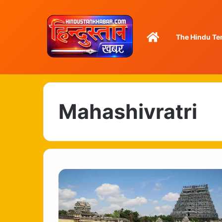
Home
The Hindu Te
Mahashivratri