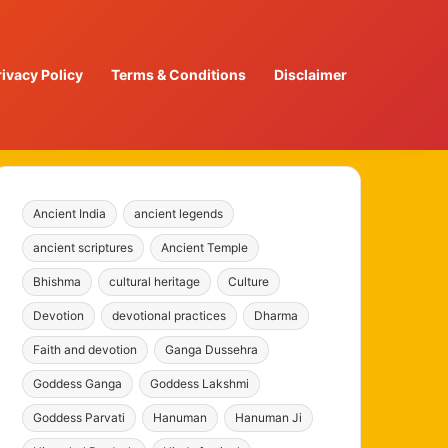
rivacy Policy
Terms & Conditions
Disclaimer
Ancient India
ancient legends
ancient scriptures
Ancient Temple
Bhishma
cultural heritage
Culture
Devotion
devotional practices
Dharma
Faith and devotion
Ganga Dussehra
Goddess Ganga
Goddess Lakshmi
Goddess Parvati
Hanuman
Hanuman Ji