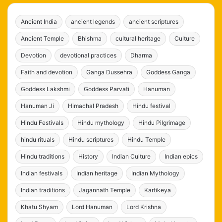
Ancient India
ancient legends
ancient scriptures
Ancient Temple
Bhishma
cultural heritage
Culture
Devotion
devotional practices
Dharma
Faith and devotion
Ganga Dussehra
Goddess Ganga
Goddess Lakshmi
Goddess Parvati
Hanuman
Hanuman Ji
Himachal Pradesh
Hindu festival
Hindu Festivals
Hindu mythology
Hindu Pilgrimage
hindu rituals
Hindu scriptures
Hindu Temple
Hindu traditions
History
Indian Culture
Indian epics
Indian festivals
Indian heritage
Indian Mythology
Indian traditions
Jagannath Temple
Kartikeya
Khatu Shyam
Lord Hanuman
Lord Krishna