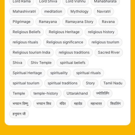
Lord Rama
Lord Shiva
Lord Vishnu
Mahabharata
Mahashivratri
meditation
Mythology
Navratri
Pilgrimage
Ramayana
Ramayana Story
Ravana
Religious Beliefs
Religious Heritage
religious history
religious rituals
Religious significance
religious tourism
Religious tourism India
religious traditions
Sacred River
Shiva
Shiv Temple
spiritual beliefs
Spiritual Heritage
spirituality
spiritual rituals
spiritual tourism
spiritual traditions
Story
Tamil Nadu
Temple
temple-history
Uttarakhand
ज्योतिर्लिंग
भगवान विष्णु
भगवान शिव
मंदिर
महादेव
महाभारत
शिवलिंग
हनुमान जी