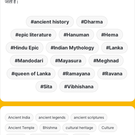
जाती है।
ancient history
Dharma
epic literature
Hanuman
Hema
Hindu Epic
Indian Mythology
Lanka
Mandodari
Mayasura
Meghnad
queen of Lanka
Ramayana
Ravana
Sita
Vibhishana
Ancient India
ancient legends
ancient scriptures
Ancient Temple
Bhishma
cultural heritage
Culture