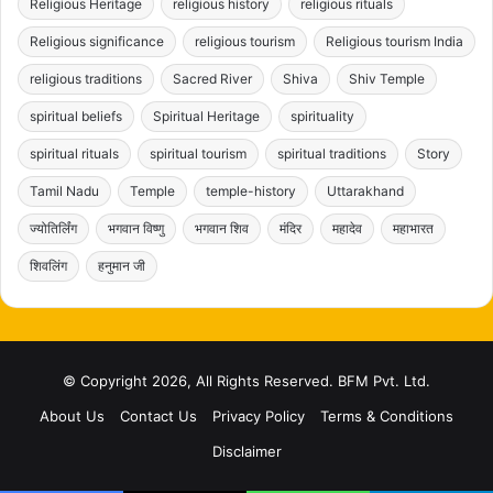
Religious Heritage
religious history
religious rituals
Religious significance
religious tourism
Religious tourism India
religious traditions
Sacred River
Shiva
Shiv Temple
spiritual beliefs
Spiritual Heritage
spirituality
spiritual rituals
spiritual tourism
spiritual traditions
Story
Tamil Nadu
Temple
temple-history
Uttarakhand
ज्योतिर्लिंग
भगवान विष्णु
भगवान शिव
मंदिर
महादेव
महाभारत
शिवलिंग
हनुमान जी
© Copyright 2026, All Rights Reserved. BFM Pvt. Ltd.
About Us
Contact Us
Privacy Policy
Terms & Conditions
Disclaimer