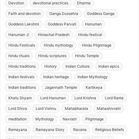
Devotion
devotional practices
Dharma
Faith and devotion
Ganga Dussehra
Goddess Ganga
Goddess Lakshmi
Goddess Parvati
Hanuman
Hanuman Ji
Himachal Pradesh
Hindu festival
Hindu Festivals
Hindu mythology
Hindu Pilgrimage
hindu rituals
Hindu scriptures
Hindu Temple
Hindu traditions
History
Indian Culture
Indian epics
Indian festivals
Indian heritage
Indian Mythology
Indian traditions
Jagannath Temple
Kartikeya
Khatu Shyam
Lord Hanuman
Lord Krishna
Lord Rama
Lord Shiva
Lord Vishnu
Mahabharata
Mahashivratri
meditation
Mythology
Navratri
Pilgrimage
Ramayana
Ramayana Story
Ravana
Religious Beliefs