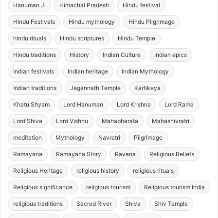
Hanuman Ji
Himachal Pradesh
Hindu festival
Hindu Festivals
Hindu mythology
Hindu Pilgrimage
hindu rituals
Hindu scriptures
Hindu Temple
Hindu traditions
History
Indian Culture
Indian epics
Indian festivals
Indian heritage
Indian Mythology
Indian traditions
Jagannath Temple
Kartikeya
Khatu Shyam
Lord Hanuman
Lord Krishna
Lord Rama
Lord Shiva
Lord Vishnu
Mahabharata
Mahashivratri
meditation
Mythology
Navratri
Pilgrimage
Ramayana
Ramayana Story
Ravana
Religious Beliefs
Religious Heritage
religious history
religious rituals
Religious significance
religious tourism
Religious tourism India
religious traditions
Sacred River
Shiva
Shiv Temple