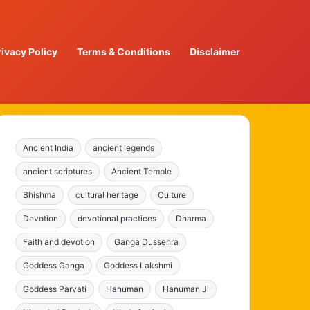
rivacy Policy
Terms & Conditions
Disclaimer
Ancient India
ancient legends
ancient scriptures
Ancient Temple
Bhishma
cultural heritage
Culture
Devotion
devotional practices
Dharma
Faith and devotion
Ganga Dussehra
Goddess Ganga
Goddess Lakshmi
Goddess Parvati
Hanuman
Hanuman Ji