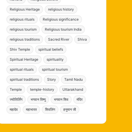
Religious Heritage
religious history
religious rituals
Religious significance
religious tourism
Religious tourism India
religious traditions
Sacred River
Shiva
Shiv Temple
spiritual beliefs
Spiritual Heritage
spirituality
spiritual rituals
spiritual tourism
spiritual traditions
Story
Tamil Nadu
Temple
temple-history
Uttarakhand
ज्योतिर्लिंग
भगवान विष्णु
भगवान शिव
मंदिर
महादेव
महाभारत
शिवलिंग
हनुमान जी