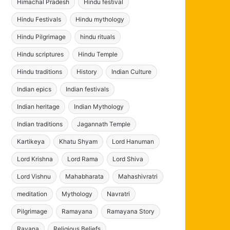
Himachal Pradesh
Hindu festival
Hindu Festivals
Hindu mythology
Hindu Pilgrimage
hindu rituals
Hindu scriptures
Hindu Temple
Hindu traditions
History
Indian Culture
Indian epics
Indian festivals
Indian heritage
Indian Mythology
Indian traditions
Jagannath Temple
Kartikeya
Khatu Shyam
Lord Hanuman
Lord Krishna
Lord Rama
Lord Shiva
Lord Vishnu
Mahabharata
Mahashivratri
meditation
Mythology
Navratri
Pilgrimage
Ramayana
Ramayana Story
Ravana
Religious Beliefs