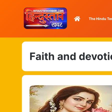
Home
The Hindu Te
Faith and devot