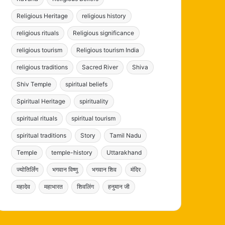
Religious Heritage
religious history
religious rituals
Religious significance
religious tourism
Religious tourism India
religious traditions
Sacred River
Shiva
Shiv Temple
spiritual beliefs
Spiritual Heritage
spirituality
spiritual rituals
spiritual tourism
spiritual traditions
Story
Tamil Nadu
Temple
temple-history
Uttarakhand
ज्योतिर्लिंग
भगवान विष्णु
भगवान शिव
मंदिर
महादेव
महाभारत
शिवलिंग
हनुमान जी