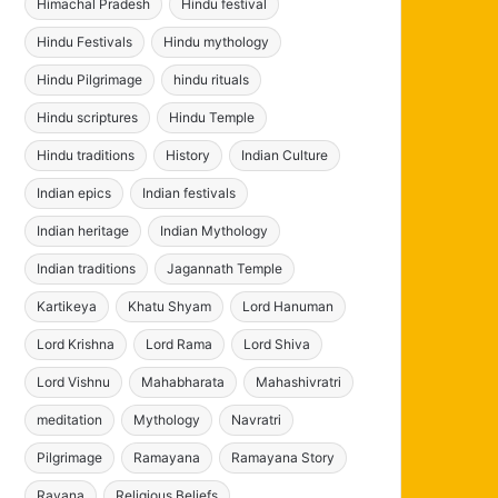
Himachal Pradesh
Hindu festival
Hindu Festivals
Hindu mythology
Hindu Pilgrimage
hindu rituals
Hindu scriptures
Hindu Temple
Hindu traditions
History
Indian Culture
Indian epics
Indian festivals
Indian heritage
Indian Mythology
Indian traditions
Jagannath Temple
Kartikeya
Khatu Shyam
Lord Hanuman
Lord Krishna
Lord Rama
Lord Shiva
Lord Vishnu
Mahabharata
Mahashivratri
meditation
Mythology
Navratri
Pilgrimage
Ramayana
Ramayana Story
Ravana
Religious Beliefs