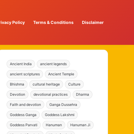
rivacy Policy
Terms & Conditions
Disclaimer
Ancient India
ancient legends
ancient scriptures
Ancient Temple
Bhishma
cultural heritage
Culture
Devotion
devotional practices
Dharma
Faith and devotion
Ganga Dussehra
Goddess Ganga
Goddess Lakshmi
Goddess Parvati
Hanuman
Hanuman Ji