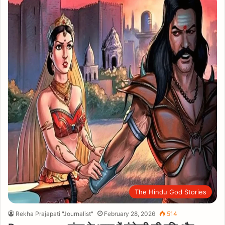
The Hindu God Stories
Rekha Prajapati "Journalist"
February 28, 2026
514