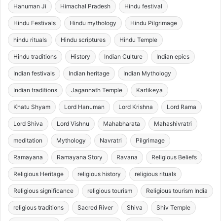
Hanuman Ji
Himachal Pradesh
Hindu festival
Hindu Festivals
Hindu mythology
Hindu Pilgrimage
hindu rituals
Hindu scriptures
Hindu Temple
Hindu traditions
History
Indian Culture
Indian epics
Indian festivals
Indian heritage
Indian Mythology
Indian traditions
Jagannath Temple
Kartikeya
Khatu Shyam
Lord Hanuman
Lord Krishna
Lord Rama
Lord Shiva
Lord Vishnu
Mahabharata
Mahashivratri
meditation
Mythology
Navratri
Pilgrimage
Ramayana
Ramayana Story
Ravana
Religious Beliefs
Religious Heritage
religious history
religious rituals
Religious significance
religious tourism
Religious tourism India
religious traditions
Sacred River
Shiva
Shiv Temple