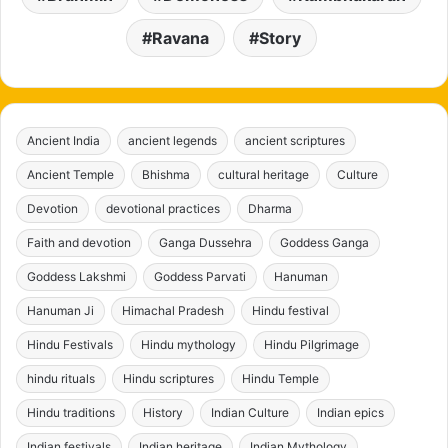
Ravana
Story
Ancient India
ancient legends
ancient scriptures
Ancient Temple
Bhishma
cultural heritage
Culture
Devotion
devotional practices
Dharma
Faith and devotion
Ganga Dussehra
Goddess Ganga
Goddess Lakshmi
Goddess Parvati
Hanuman
Hanuman Ji
Himachal Pradesh
Hindu festival
Hindu Festivals
Hindu mythology
Hindu Pilgrimage
hindu rituals
Hindu scriptures
Hindu Temple
Hindu traditions
History
Indian Culture
Indian epics
Indian festivals
Indian heritage
Indian Mythology