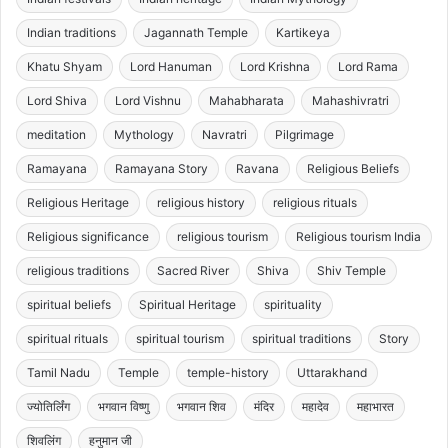
Indian traditions
Jagannath Temple
Kartikeya
Khatu Shyam
Lord Hanuman
Lord Krishna
Lord Rama
Lord Shiva
Lord Vishnu
Mahabharata
Mahashivratri
meditation
Mythology
Navratri
Pilgrimage
Ramayana
Ramayana Story
Ravana
Religious Beliefs
Religious Heritage
religious history
religious rituals
Religious significance
religious tourism
Religious tourism India
religious traditions
Sacred River
Shiva
Shiv Temple
spiritual beliefs
Spiritual Heritage
spirituality
spiritual rituals
spiritual tourism
spiritual traditions
Story
Tamil Nadu
Temple
temple-history
Uttarakhand
ज्योतिर्लिंग
भगवान विष्णु
भगवान शिव
मंदिर
महादेव
महाभारत
शिवलिंग
हनुमान जी