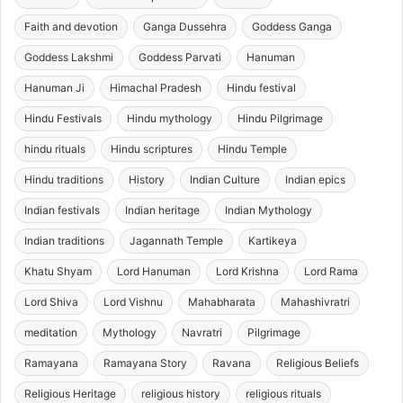
Faith and devotion
Ganga Dussehra
Goddess Ganga
Goddess Lakshmi
Goddess Parvati
Hanuman
Hanuman Ji
Himachal Pradesh
Hindu festival
Hindu Festivals
Hindu mythology
Hindu Pilgrimage
hindu rituals
Hindu scriptures
Hindu Temple
Hindu traditions
History
Indian Culture
Indian epics
Indian festivals
Indian heritage
Indian Mythology
Indian traditions
Jagannath Temple
Kartikeya
Khatu Shyam
Lord Hanuman
Lord Krishna
Lord Rama
Lord Shiva
Lord Vishnu
Mahabharata
Mahashivratri
meditation
Mythology
Navratri
Pilgrimage
Ramayana
Ramayana Story
Ravana
Religious Beliefs
Religious Heritage
religious history
religious rituals