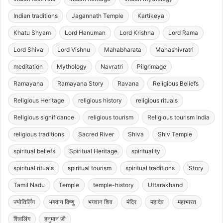
Indian traditions
Jagannath Temple
Kartikeya
Khatu Shyam
Lord Hanuman
Lord Krishna
Lord Rama
Lord Shiva
Lord Vishnu
Mahabharata
Mahashivratri
meditation
Mythology
Navratri
Pilgrimage
Ramayana
Ramayana Story
Ravana
Religious Beliefs
Religious Heritage
religious history
religious rituals
Religious significance
religious tourism
Religious tourism India
religious traditions
Sacred River
Shiva
Shiv Temple
spiritual beliefs
Spiritual Heritage
spirituality
spiritual rituals
spiritual tourism
spiritual traditions
Story
Tamil Nadu
Temple
temple-history
Uttarakhand
ज्योतिर्लिंग
भगवान विष्णु
भगवान शिव
मंदिर
महादेव
महाभारत
शिवलिंग
हनुमान जी