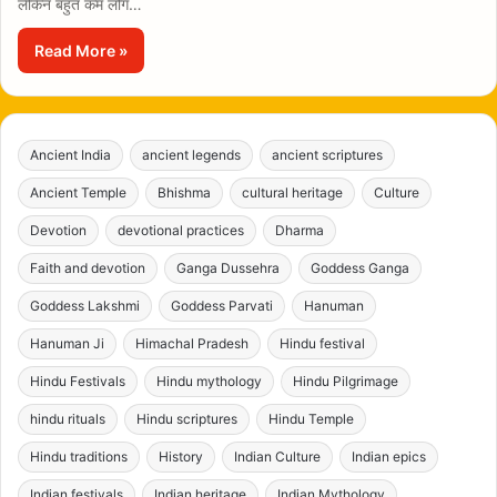
लेकिन बहुत कम लोग…
Read More »
Ancient India
ancient legends
ancient scriptures
Ancient Temple
Bhishma
cultural heritage
Culture
Devotion
devotional practices
Dharma
Faith and devotion
Ganga Dussehra
Goddess Ganga
Goddess Lakshmi
Goddess Parvati
Hanuman
Hanuman Ji
Himachal Pradesh
Hindu festival
Hindu Festivals
Hindu mythology
Hindu Pilgrimage
hindu rituals
Hindu scriptures
Hindu Temple
Hindu traditions
History
Indian Culture
Indian epics
Indian festivals
Indian heritage
Indian Mythology