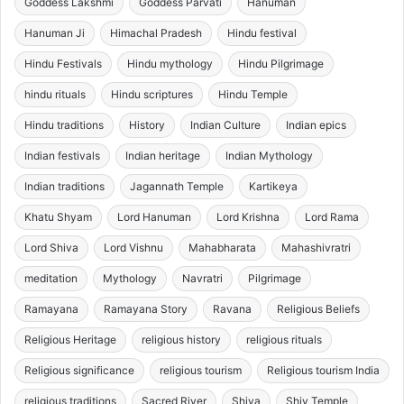
Goddess Lakshmi
Goddess Parvati
Hanuman
Hanuman Ji
Himachal Pradesh
Hindu festival
Hindu Festivals
Hindu mythology
Hindu Pilgrimage
hindu rituals
Hindu scriptures
Hindu Temple
Hindu traditions
History
Indian Culture
Indian epics
Indian festivals
Indian heritage
Indian Mythology
Indian traditions
Jagannath Temple
Kartikeya
Khatu Shyam
Lord Hanuman
Lord Krishna
Lord Rama
Lord Shiva
Lord Vishnu
Mahabharata
Mahashivratri
meditation
Mythology
Navratri
Pilgrimage
Ramayana
Ramayana Story
Ravana
Religious Beliefs
Religious Heritage
religious history
religious rituals
Religious significance
religious tourism
Religious tourism India
religious traditions
Sacred River
Shiva
Shiv Temple