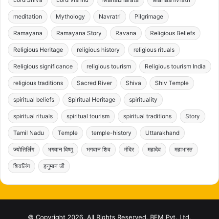
meditation
Mythology
Navratri
Pilgrimage
Ramayana
Ramayana Story
Ravana
Religious Beliefs
Religious Heritage
religious history
religious rituals
Religious significance
religious tourism
Religious tourism India
religious traditions
Sacred River
Shiva
Shiv Temple
spiritual beliefs
Spiritual Heritage
spirituality
spiritual rituals
spiritual tourism
spiritual traditions
Story
Tamil Nadu
Temple
temple-history
Uttarakhand
ज्योतिर्लिंग
भगवान विष्णु
भगवान शिव
मंदिर
महादेव
महाभारत
शिवलिंग
हनुमान जी
© Copyright 2026, All Rights Reserved. BFM Pvt. Ltd.