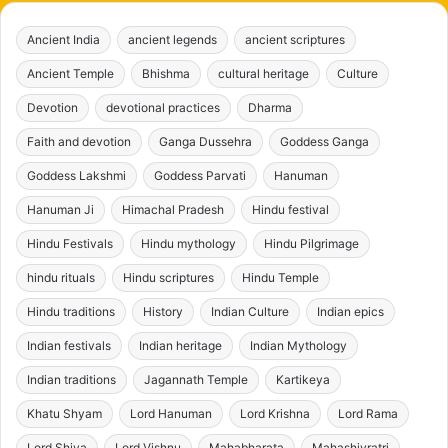
Ancient India
ancient legends
ancient scriptures
Ancient Temple
Bhishma
cultural heritage
Culture
Devotion
devotional practices
Dharma
Faith and devotion
Ganga Dussehra
Goddess Ganga
Goddess Lakshmi
Goddess Parvati
Hanuman
Hanuman Ji
Himachal Pradesh
Hindu festival
Hindu Festivals
Hindu mythology
Hindu Pilgrimage
hindu rituals
Hindu scriptures
Hindu Temple
Hindu traditions
History
Indian Culture
Indian epics
Indian festivals
Indian heritage
Indian Mythology
Indian traditions
Jagannath Temple
Kartikeya
Khatu Shyam
Lord Hanuman
Lord Krishna
Lord Rama
Lord Shiva
Lord Vishnu
Mahabharata
Mahashivratri