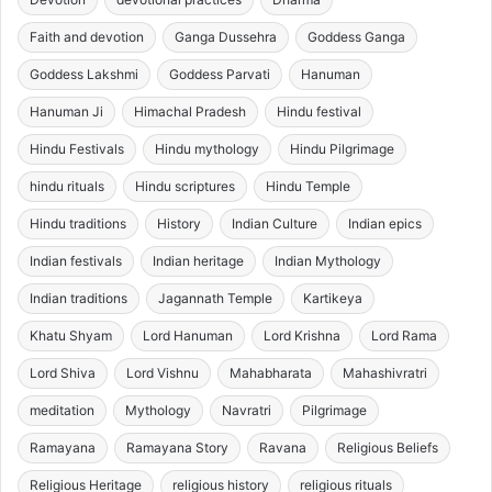
Faith and devotion
Ganga Dussehra
Goddess Ganga
Goddess Lakshmi
Goddess Parvati
Hanuman
Hanuman Ji
Himachal Pradesh
Hindu festival
Hindu Festivals
Hindu mythology
Hindu Pilgrimage
hindu rituals
Hindu scriptures
Hindu Temple
Hindu traditions
History
Indian Culture
Indian epics
Indian festivals
Indian heritage
Indian Mythology
Indian traditions
Jagannath Temple
Kartikeya
Khatu Shyam
Lord Hanuman
Lord Krishna
Lord Rama
Lord Shiva
Lord Vishnu
Mahabharata
Mahashivratri
meditation
Mythology
Navratri
Pilgrimage
Ramayana
Ramayana Story
Ravana
Religious Beliefs
Religious Heritage
religious history
religious rituals