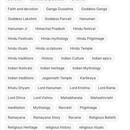
Faith and devotion
Ganga Dussehra
Goddess Ganga
Goddess Lakshmi
Goddess Parvati
Hanuman
Hanuman Ji
Himachal Pradesh
Hindu festival
Hindu Festivals
Hindu mythology
Hindu Pilgrimage
hindu rituals
Hindu scriptures
Hindu Temple
Hindu traditions
History
Indian Culture
Indian epics
Indian festivals
Indian heritage
Indian Mythology
Indian traditions
Jagannath Temple
Kartikeya
Khatu Shyam
Lord Hanuman
Lord Krishna
Lord Rama
Lord Shiva
Lord Vishnu
Mahabharata
Mahashivratri
meditation
Mythology
Navratri
Pilgrimage
Ramayana
Ramayana Story
Ravana
Religious Beliefs
Religious Heritage
religious history
religious rituals