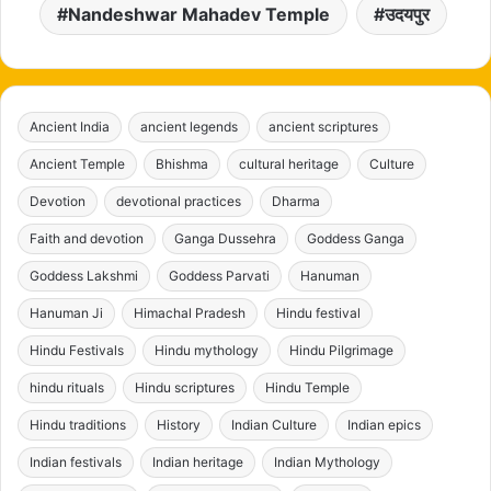
Nandeshwar Mahadev Temple
उदयपुर
Ancient India
ancient legends
ancient scriptures
Ancient Temple
Bhishma
cultural heritage
Culture
Devotion
devotional practices
Dharma
Faith and devotion
Ganga Dussehra
Goddess Ganga
Goddess Lakshmi
Goddess Parvati
Hanuman
Hanuman Ji
Himachal Pradesh
Hindu festival
Hindu Festivals
Hindu mythology
Hindu Pilgrimage
hindu rituals
Hindu scriptures
Hindu Temple
Hindu traditions
History
Indian Culture
Indian epics
Indian festivals
Indian heritage
Indian Mythology