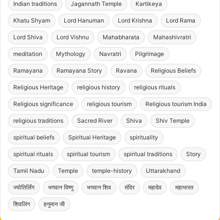
Indian traditions
Jagannath Temple
Kartikeya
Khatu Shyam
Lord Hanuman
Lord Krishna
Lord Rama
Lord Shiva
Lord Vishnu
Mahabharata
Mahashivratri
meditation
Mythology
Navratri
Pilgrimage
Ramayana
Ramayana Story
Ravana
Religious Beliefs
Religious Heritage
religious history
religious rituals
Religious significance
religious tourism
Religious tourism India
religious traditions
Sacred River
Shiva
Shiv Temple
spiritual beliefs
Spiritual Heritage
spirituality
spiritual rituals
spiritual tourism
spiritual traditions
Story
Tamil Nadu
Temple
temple-history
Uttarakhand
ज्योतिर्लिंग
भगवान विष्णु
भगवान शिव
मंदिर
महादेव
महाभारत
शिवलिंग
हनुमान जी