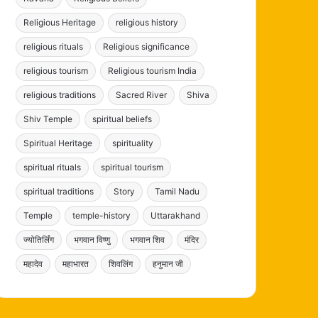
Religious Heritage
religious history
religious rituals
Religious significance
religious tourism
Religious tourism India
religious traditions
Sacred River
Shiva
Shiv Temple
spiritual beliefs
Spiritual Heritage
spirituality
spiritual rituals
spiritual tourism
spiritual traditions
Story
Tamil Nadu
Temple
temple-history
Uttarakhand
ज्योतिर्लिंग
भगवान विष्णु
भगवान शिव
मंदिर
महादेव
महाभारत
शिवलिंग
हनुमान जी