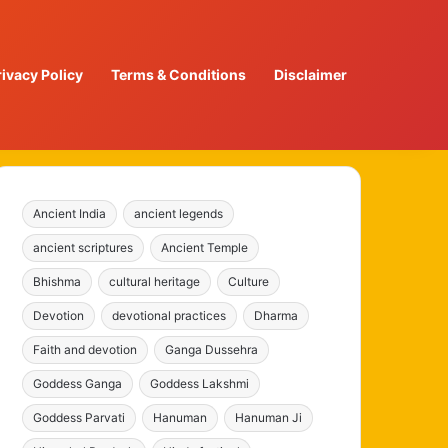
rivacy Policy
Terms & Conditions
Disclaimer
Ancient India
ancient legends
ancient scriptures
Ancient Temple
Bhishma
cultural heritage
Culture
Devotion
devotional practices
Dharma
Faith and devotion
Ganga Dussehra
Goddess Ganga
Goddess Lakshmi
Goddess Parvati
Hanuman
Hanuman Ji