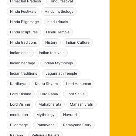
Himachal Pradesh
Hindu festival
Hindu Festivals
Hindu mythology
Hindu Pilgrimage
hindu rituals
Hindu scriptures
Hindu Temple
Hindu traditions
History
Indian Culture
Indian epics
Indian festivals
Indian heritage
Indian Mythology
Indian traditions
Jagannath Temple
Kartikeya
Khatu Shyam
Lord Hanuman
Lord Krishna
Lord Rama
Lord Shiva
Lord Vishnu
Mahabharata
Mahashivratri
meditation
Mythology
Navratri
Pilgrimage
Ramayana
Ramayana Story
Ravana
Religious Beliefs