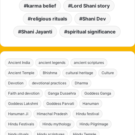
karma belief
Lord Shani story
religious rituals
Shani Dev
Shani Jayanti
spiritual significance
Ancient India
ancient legends
ancient scriptures
Ancient Temple
Bhishma
cultural heritage
Culture
Devotion
devotional practices
Dharma
Faith and devotion
Ganga Dussehra
Goddess Ganga
Goddess Lakshmi
Goddess Parvati
Hanuman
Hanuman Ji
Himachal Pradesh
Hindu festival
Hindu Festivals
Hindu mythology
Hindu Pilgrimage
hindu rituals
Hindu scriptures
Hindu Temple