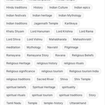
Hindu traditions
History
Indian Culture
Indian epics
Indian festivals
Indian heritage
Indian Mythology
Indian traditions
Jagannath Temple
Kartikeya
Khatu Shyam
Lord Hanuman
Lord Krishna
Lord Rama
Lord Shiva
Lord Vishnu
Mahabharata
Mahashivratri
meditation
Mythology
Navratri
Pilgrimage
Ramayana
Ramayana Story
Ravana
Religious Beliefs
Religious Heritage
religious history
religious rituals
Religious significance
religious tourism
Religious tourism India
religious traditions
Sacred River
Shiva
Shiv Temple
spiritual beliefs
Spiritual Heritage
spirituality
spiritual rituals
spiritual tourism
spiritual traditions
Story
Tamil Nadu
Temple
temple-history
Uttarakhand