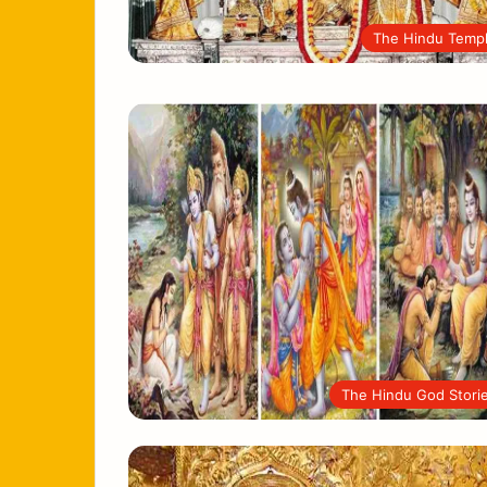
The Hindu Temp
The Hindu God Stori