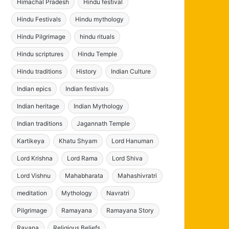
Himachal Pradesh
Hindu festival
Hindu Festivals
Hindu mythology
Hindu Pilgrimage
hindu rituals
Hindu scriptures
Hindu Temple
Hindu traditions
History
Indian Culture
Indian epics
Indian festivals
Indian heritage
Indian Mythology
Indian traditions
Jagannath Temple
Kartikeya
Khatu Shyam
Lord Hanuman
Lord Krishna
Lord Rama
Lord Shiva
Lord Vishnu
Mahabharata
Mahashivratri
meditation
Mythology
Navratri
Pilgrimage
Ramayana
Ramayana Story
Ravana
Religious Beliefs