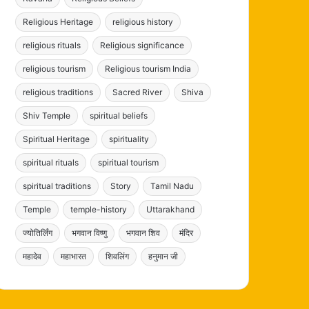
Religious Heritage
religious history
religious rituals
Religious significance
religious tourism
Religious tourism India
religious traditions
Sacred River
Shiva
Shiv Temple
spiritual beliefs
Spiritual Heritage
spirituality
spiritual rituals
spiritual tourism
spiritual traditions
Story
Tamil Nadu
Temple
temple-history
Uttarakhand
ज्योतिर्लिंग
भगवान विष्णु
भगवान शिव
मंदिर
महादेव
महाभारत
शिवलिंग
हनुमान जी