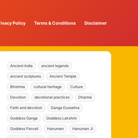
rivacy Policy
Terms & Conditions
Disclaimer
Ancient India
ancient legends
ancient scriptures
Ancient Temple
Bhishma
cultural heritage
Culture
Devotion
devotional practices
Dharma
Faith and devotion
Ganga Dussehra
Goddess Ganga
Goddess Lakshmi
Goddess Parvati
Hanuman
Hanuman Ji