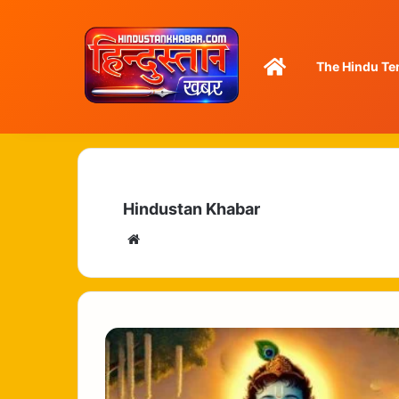
Home
The Hindu Te
Hindustan Khabar
Website