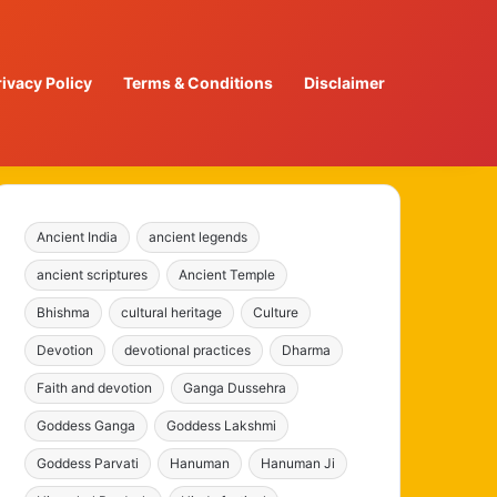
rivacy Policy
Terms & Conditions
Disclaimer
Ancient India
ancient legends
ancient scriptures
Ancient Temple
Bhishma
cultural heritage
Culture
Devotion
devotional practices
Dharma
Faith and devotion
Ganga Dussehra
Goddess Ganga
Goddess Lakshmi
Goddess Parvati
Hanuman
Hanuman Ji