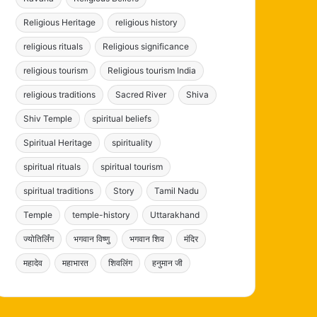
Religious Heritage
religious history
religious rituals
Religious significance
religious tourism
Religious tourism India
religious traditions
Sacred River
Shiva
Shiv Temple
spiritual beliefs
Spiritual Heritage
spirituality
spiritual rituals
spiritual tourism
spiritual traditions
Story
Tamil Nadu
Temple
temple-history
Uttarakhand
ज्योतिर्लिंग
भगवान विष्णु
भगवान शिव
मंदिर
महादेव
महाभारत
शिवलिंग
हनुमान जी