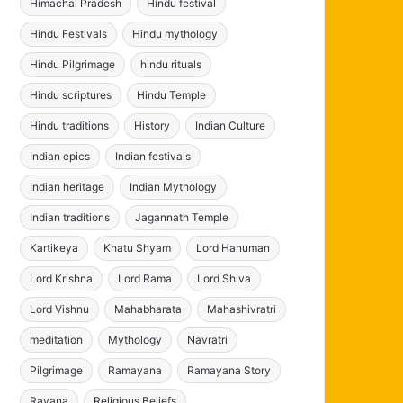
Himachal Pradesh
Hindu festival
Hindu Festivals
Hindu mythology
Hindu Pilgrimage
hindu rituals
Hindu scriptures
Hindu Temple
Hindu traditions
History
Indian Culture
Indian epics
Indian festivals
Indian heritage
Indian Mythology
Indian traditions
Jagannath Temple
Kartikeya
Khatu Shyam
Lord Hanuman
Lord Krishna
Lord Rama
Lord Shiva
Lord Vishnu
Mahabharata
Mahashivratri
meditation
Mythology
Navratri
Pilgrimage
Ramayana
Ramayana Story
Ravana
Religious Beliefs