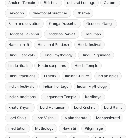
Ancient Temple
Bhishma
cultural heritage
Culture
Devotion
devotional practices
Dharma
Faith and devotion
Ganga Dussehra
Goddess Ganga
Goddess Lakshmi
Goddess Parvati
Hanuman
Hanuman Ji
Himachal Pradesh
Hindu festival
Hindu Festivals
Hindu mythology
Hindu Pilgrimage
hindu rituals
Hindu scriptures
Hindu Temple
Hindu traditions
History
Indian Culture
Indian epics
Indian festivals
Indian heritage
Indian Mythology
Indian traditions
Jagannath Temple
Kartikeya
Khatu Shyam
Lord Hanuman
Lord Krishna
Lord Rama
Lord Shiva
Lord Vishnu
Mahabharata
Mahashivratri
meditation
Mythology
Navratri
Pilgrimage