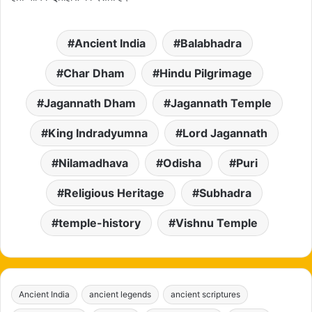
Ancient India
Balabhadra
Char Dham
Hindu Pilgrimage
Jagannath Dham
Jagannath Temple
King Indradyumna
Lord Jagannath
Nilamadhava
Odisha
Puri
Religious Heritage
Subhadra
temple-history
Vishnu Temple
Ancient India
ancient legends
ancient scriptures