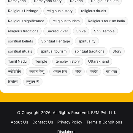
Ramayana
Ramayana Story
Ravana
Religious Beliefs
Religious Heritage
religious history
religious rituals
Religious significance
religious tourism
Religious tourism India
religious traditions
Sacred River
Shiva
Shiv Temple
spiritual beliefs
Spiritual Heritage
spirituality
spiritual rituals
spiritual tourism
spiritual traditions
Story
Tamil Nadu
Temple
temple-history
Uttarakhand
ज्योतिर्लिंग
भगवान विष्णु
भगवान शिव
मंदिर
महादेव
महाभारत
शिवलिंग
हनुमान जी
© Copyright 2026, All Rights Reserved. BFM Pvt. Ltd.
About Us
Contact Us
Privacy Policy
Terms & Conditions
Disclaimer