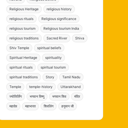
Religious Heritage
religious history
religious rituals
Religious significance
religious tourism
Religious tourism India
religious traditions
Sacred River
Shiva
Shiv Temple
spiritual beliefs
Spiritual Heritage
spirituality
spiritual rituals
spiritual tourism
spiritual traditions
Story
Tamil Nadu
Temple
temple-history
Uttarakhand
ज्योतिर्लिंग
भगवान विष्णु
भगवान शिव
मंदिर
महादेव
महाभारत
शिवलिंग
हनुमान जी