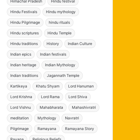
Himachal Pradesh
Hindu festival
Hindu Festivals
Hindu mythology
Hindu Pilgrimage
hindu rituals
Hindu scriptures
Hindu Temple
Hindu traditions
History
Indian Culture
Indian epics
Indian festivals
Indian heritage
Indian Mythology
Indian traditions
Jagannath Temple
Kartikeya
Khatu Shyam
Lord Hanuman
Lord Krishna
Lord Rama
Lord Shiva
Lord Vishnu
Mahabharata
Mahashivratri
meditation
Mythology
Navratri
Pilgrimage
Ramayana
Ramayana Story
Ravana
Religious Beliefs