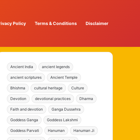
rivacy Policy
Terms & Conditions
Disclaimer
Ancient India
ancient legends
ancient scriptures
Ancient Temple
Bhishma
cultural heritage
Culture
Devotion
devotional practices
Dharma
Faith and devotion
Ganga Dussehra
Goddess Ganga
Goddess Lakshmi
Goddess Parvati
Hanuman
Hanuman Ji