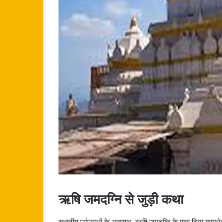
ऋषि जमदग्नि से जुड़ी कथा
स्थानीय परंपराओं के अनुसार, ऋषि जमदग्नि के पास दिव्य कामधेनु गा