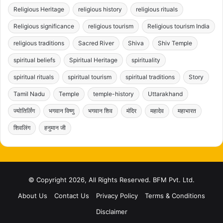
Religious Heritage
religious history
religious rituals
Religious significance
religious tourism
Religious tourism India
religious traditions
Sacred River
Shiva
Shiv Temple
spiritual beliefs
Spiritual Heritage
spirituality
spiritual rituals
spiritual tourism
spiritual traditions
Story
Tamil Nadu
Temple
temple-history
Uttarakhand
ज्योतिर्लिंग
भगवान विष्णु
भगवान शिव
मंदिर
महादेव
महाभारत
शिवलिंग
हनुमान जी
© Copyright 2026, All Rights Reserved. BFM Pvt. Ltd.
About Us
Contact Us
Privacy Policy
Terms & Conditions
Disclaimer