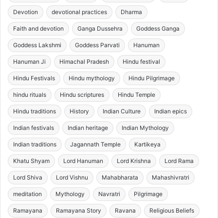
Devotion
devotional practices
Dharma
Faith and devotion
Ganga Dussehra
Goddess Ganga
Goddess Lakshmi
Goddess Parvati
Hanuman
Hanuman Ji
Himachal Pradesh
Hindu festival
Hindu Festivals
Hindu mythology
Hindu Pilgrimage
hindu rituals
Hindu scriptures
Hindu Temple
Hindu traditions
History
Indian Culture
Indian epics
Indian festivals
Indian heritage
Indian Mythology
Indian traditions
Jagannath Temple
Kartikeya
Khatu Shyam
Lord Hanuman
Lord Krishna
Lord Rama
Lord Shiva
Lord Vishnu
Mahabharata
Mahashivratri
meditation
Mythology
Navratri
Pilgrimage
Ramayana
Ramayana Story
Ravana
Religious Beliefs