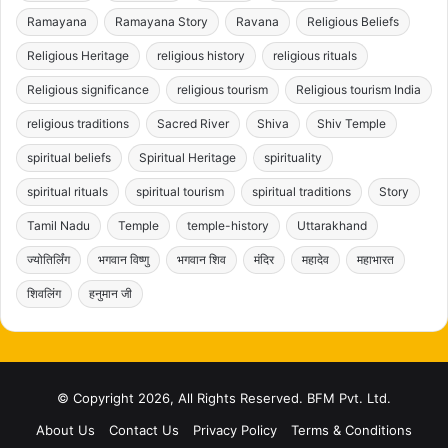
Ramayana
Ramayana Story
Ravana
Religious Beliefs
Religious Heritage
religious history
religious rituals
Religious significance
religious tourism
Religious tourism India
religious traditions
Sacred River
Shiva
Shiv Temple
spiritual beliefs
Spiritual Heritage
spirituality
spiritual rituals
spiritual tourism
spiritual traditions
Story
Tamil Nadu
Temple
temple-history
Uttarakhand
ज्योतिर्लिंग
भगवान विष्णु
भगवान शिव
मंदिर
महादेव
महाभारत
शिवलिंग
हनुमान जी
© Copyright 2026, All Rights Reserved. BFM Pvt. Ltd.
About Us
Contact Us
Privacy Policy
Terms & Conditions