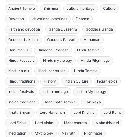
Ancient Temple
Bhishma
cultural heritage
Culture
Devotion
devotional practices
Dharma
Faith and devotion
Ganga Dussehra
Goddess Ganga
Goddess Lakshmi
Goddess Parvati
Hanuman
Hanuman Ji
Himachal Pradesh
Hindu festival
Hindu Festivals
Hindu mythology
Hindu Pilgrimage
hindu rituals
Hindu scriptures
Hindu Temple
Hindu traditions
History
Indian Culture
Indian epics
Indian festivals
Indian heritage
Indian Mythology
Indian traditions
Jagannath Temple
Kartikeya
Khatu Shyam
Lord Hanuman
Lord Krishna
Lord Rama
Lord Shiva
Lord Vishnu
Mahabharata
Mahashivratri
meditation
Mythology
Navratri
Pilgrimage