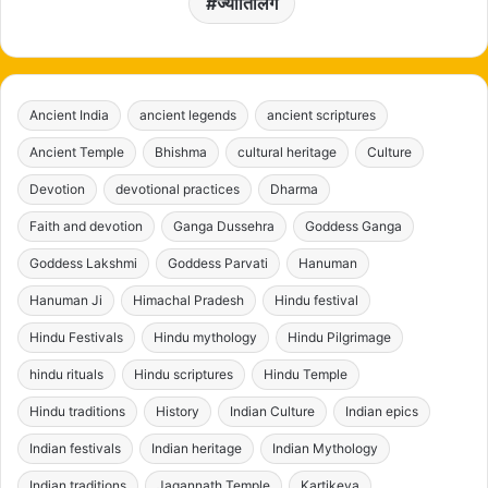
ज्योतिर्लिंग
Ancient India
ancient legends
ancient scriptures
Ancient Temple
Bhishma
cultural heritage
Culture
Devotion
devotional practices
Dharma
Faith and devotion
Ganga Dussehra
Goddess Ganga
Goddess Lakshmi
Goddess Parvati
Hanuman
Hanuman Ji
Himachal Pradesh
Hindu festival
Hindu Festivals
Hindu mythology
Hindu Pilgrimage
hindu rituals
Hindu scriptures
Hindu Temple
Hindu traditions
History
Indian Culture
Indian epics
Indian festivals
Indian heritage
Indian Mythology
Indian traditions
Jagannath Temple
Kartikeya