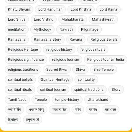
Khatu Shyam
Lord Hanuman
Lord Krishna
Lord Rama
Lord Shiva
Lord Vishnu
Mahabharata
Mahashivratri
meditation
Mythology
Navratri
Pilgrimage
Ramayana
Ramayana Story
Ravana
Religious Beliefs
Religious Heritage
religious history
religious rituals
Religious significance
religious tourism
Religious tourism India
religious traditions
Sacred River
Shiva
Shiv Temple
spiritual beliefs
Spiritual Heritage
spirituality
spiritual rituals
spiritual tourism
spiritual traditions
Story
Tamil Nadu
Temple
temple-history
Uttarakhand
ज्योतिर्लिंग
भगवान विष्णु
भगवान शिव
मंदिर
महादेव
महाभारत
शिवलिंग
हनुमान जी