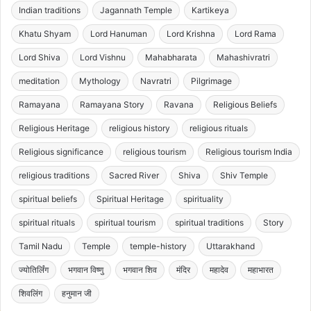
Indian traditions
Jagannath Temple
Kartikeya
Khatu Shyam
Lord Hanuman
Lord Krishna
Lord Rama
Lord Shiva
Lord Vishnu
Mahabharata
Mahashivratri
meditation
Mythology
Navratri
Pilgrimage
Ramayana
Ramayana Story
Ravana
Religious Beliefs
Religious Heritage
religious history
religious rituals
Religious significance
religious tourism
Religious tourism India
religious traditions
Sacred River
Shiva
Shiv Temple
spiritual beliefs
Spiritual Heritage
spirituality
spiritual rituals
spiritual tourism
spiritual traditions
Story
Tamil Nadu
Temple
temple-history
Uttarakhand
ज्योतिर्लिंग
भगवान विष्णु
भगवान शिव
मंदिर
महादेव
महाभारत
शिवलिंग
हनुमान जी