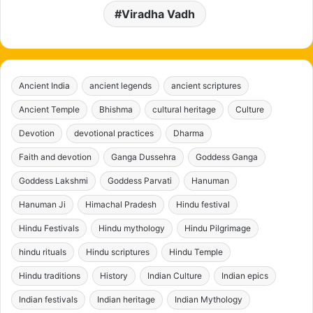
Viradha Vadh
Ancient India
ancient legends
ancient scriptures
Ancient Temple
Bhishma
cultural heritage
Culture
Devotion
devotional practices
Dharma
Faith and devotion
Ganga Dussehra
Goddess Ganga
Goddess Lakshmi
Goddess Parvati
Hanuman
Hanuman Ji
Himachal Pradesh
Hindu festival
Hindu Festivals
Hindu mythology
Hindu Pilgrimage
hindu rituals
Hindu scriptures
Hindu Temple
Hindu traditions
History
Indian Culture
Indian epics
Indian festivals
Indian heritage
Indian Mythology