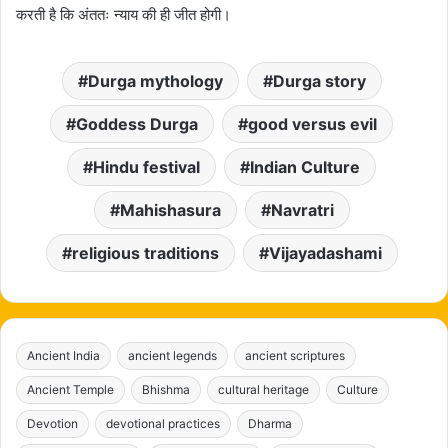
करती है कि अंततः न्याय की ही जीत होगी।
Durga mythology
Durga story
Goddess Durga
good versus evil
Hindu festival
Indian Culture
Mahishasura
Navratri
religious traditions
Vijayadashami
Ancient India
ancient legends
ancient scriptures
Ancient Temple
Bhishma
cultural heritage
Culture
Devotion
devotional practices
Dharma