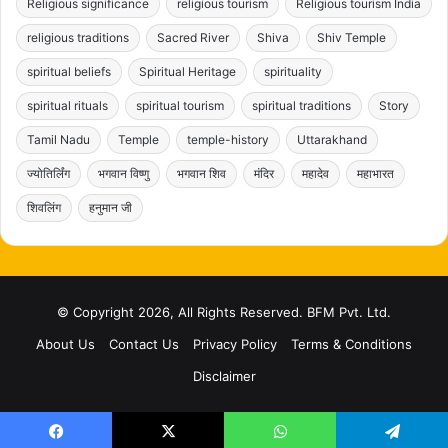
Religious significance
religious tourism
Religious tourism India
religious traditions
Sacred River
Shiva
Shiv Temple
spiritual beliefs
Spiritual Heritage
spirituality
spiritual rituals
spiritual tourism
spiritual traditions
Story
Tamil Nadu
Temple
temple-history
Uttarakhand
ज्योतिर्लिंग
भगवान विष्णु
भगवान शिव
मंदिर
महादेव
महाभारत
शिवलिंग
हनुमान जी
© Copyright 2026, All Rights Reserved. BFM Pvt. Ltd.
About Us
Contact Us
Privacy Policy
Terms & Conditions
Disclaimer