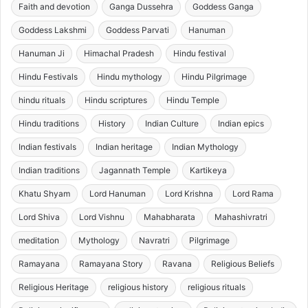
Faith and devotion
Ganga Dussehra
Goddess Ganga
Goddess Lakshmi
Goddess Parvati
Hanuman
Hanuman Ji
Himachal Pradesh
Hindu festival
Hindu Festivals
Hindu mythology
Hindu Pilgrimage
hindu rituals
Hindu scriptures
Hindu Temple
Hindu traditions
History
Indian Culture
Indian epics
Indian festivals
Indian heritage
Indian Mythology
Indian traditions
Jagannath Temple
Kartikeya
Khatu Shyam
Lord Hanuman
Lord Krishna
Lord Rama
Lord Shiva
Lord Vishnu
Mahabharata
Mahashivratri
meditation
Mythology
Navratri
Pilgrimage
Ramayana
Ramayana Story
Ravana
Religious Beliefs
Religious Heritage
religious history
religious rituals