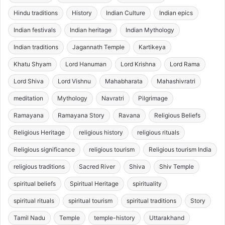
Hindu traditions
History
Indian Culture
Indian epics
Indian festivals
Indian heritage
Indian Mythology
Indian traditions
Jagannath Temple
Kartikeya
Khatu Shyam
Lord Hanuman
Lord Krishna
Lord Rama
Lord Shiva
Lord Vishnu
Mahabharata
Mahashivratri
meditation
Mythology
Navratri
Pilgrimage
Ramayana
Ramayana Story
Ravana
Religious Beliefs
Religious Heritage
religious history
religious rituals
Religious significance
religious tourism
Religious tourism India
religious traditions
Sacred River
Shiva
Shiv Temple
spiritual beliefs
Spiritual Heritage
spirituality
spiritual rituals
spiritual tourism
spiritual traditions
Story
Tamil Nadu
Temple
temple-history
Uttarakhand