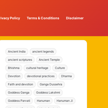
rivacy Policy
Terms & Conditions
Disclaimer
Ancient India
ancient legends
ancient scriptures
Ancient Temple
Bhishma
cultural heritage
Culture
Devotion
devotional practices
Dharma
Faith and devotion
Ganga Dussehra
Goddess Ganga
Goddess Lakshmi
Goddess Parvati
Hanuman
Hanuman Ji