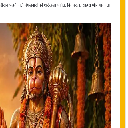
दौरान पड़ने वाले मंगलवारों की श्रृंखला भक्ति, विनम्रता, साहस और मानवता