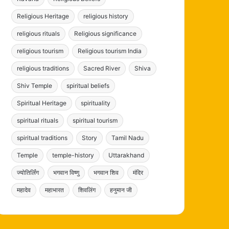
Religious Heritage
religious history
religious rituals
Religious significance
religious tourism
Religious tourism India
religious traditions
Sacred River
Shiva
Shiv Temple
spiritual beliefs
Spiritual Heritage
spirituality
spiritual rituals
spiritual tourism
spiritual traditions
Story
Tamil Nadu
Temple
temple-history
Uttarakhand
ज्योतिर्लिंग
भगवान विष्णु
भगवान शिव
मंदिर
महादेव
महाभारत
शिवलिंग
हनुमान जी