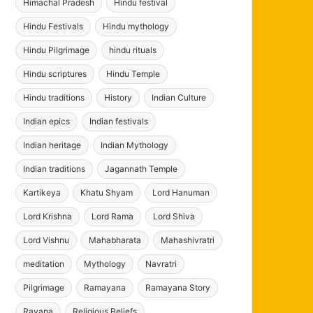
Himachal Pradesh
Hindu festival
Hindu Festivals
Hindu mythology
Hindu Pilgrimage
hindu rituals
Hindu scriptures
Hindu Temple
Hindu traditions
History
Indian Culture
Indian epics
Indian festivals
Indian heritage
Indian Mythology
Indian traditions
Jagannath Temple
Kartikeya
Khatu Shyam
Lord Hanuman
Lord Krishna
Lord Rama
Lord Shiva
Lord Vishnu
Mahabharata
Mahashivratri
meditation
Mythology
Navratri
Pilgrimage
Ramayana
Ramayana Story
Ravana
Religious Beliefs