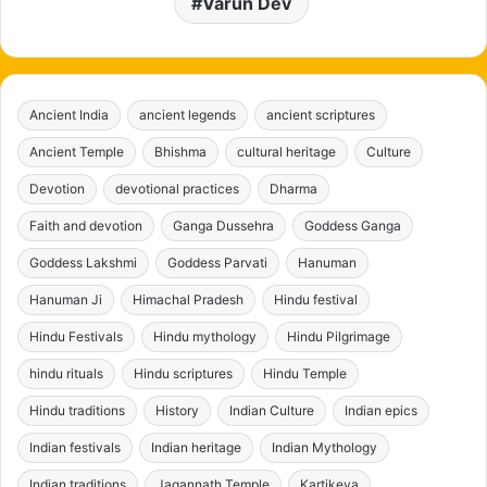
Varun Dev
Ancient India
ancient legends
ancient scriptures
Ancient Temple
Bhishma
cultural heritage
Culture
Devotion
devotional practices
Dharma
Faith and devotion
Ganga Dussehra
Goddess Ganga
Goddess Lakshmi
Goddess Parvati
Hanuman
Hanuman Ji
Himachal Pradesh
Hindu festival
Hindu Festivals
Hindu mythology
Hindu Pilgrimage
hindu rituals
Hindu scriptures
Hindu Temple
Hindu traditions
History
Indian Culture
Indian epics
Indian festivals
Indian heritage
Indian Mythology
Indian traditions
Jagannath Temple
Kartikeya