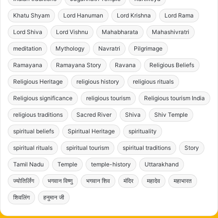
Khatu Shyam
Lord Hanuman
Lord Krishna
Lord Rama
Lord Shiva
Lord Vishnu
Mahabharata
Mahashivratri
meditation
Mythology
Navratri
Pilgrimage
Ramayana
Ramayana Story
Ravana
Religious Beliefs
Religious Heritage
religious history
religious rituals
Religious significance
religious tourism
Religious tourism India
religious traditions
Sacred River
Shiva
Shiv Temple
spiritual beliefs
Spiritual Heritage
spirituality
spiritual rituals
spiritual tourism
spiritual traditions
Story
Tamil Nadu
Temple
temple-history
Uttarakhand
ज्योतिर्लिंग
भगवान विष्णु
भगवान शिव
मंदिर
महादेव
महाभारत
शिवलिंग
हनुमान जी