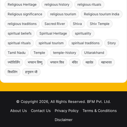
Religious Heritage
religious history
religious rituals
Religious significance
religious tourism
Religious tourism India
religious traditions
Sacred River
Shiva
Shiv Temple
spiritual beliefs
Spiritual Heritage
spirituality
spiritual rituals
spiritual tourism
spiritual traditions
Story
Tamil Nadu
Temple
temple-history
Uttarakhand
ज्योतिर्लिंग
भगवान विष्णु
भगवान शिव
मंदिर
महादेव
महाभारत
शिवलिंग
हनुमान जी
© Copyright 2026, All Rights Reserved. BFM Pvt. Ltd.
About Us
Contact Us
Privacy Policy
Terms & Conditions
Disclaimer