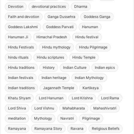
Devotion
devotional practices
Dharma
Faith and devotion
Ganga Dussehra
Goddess Ganga
Goddess Lakshmi
Goddess Parvati
Hanuman
Hanuman Ji
Himachal Pradesh
Hindu festival
Hindu Festivals
Hindu mythology
Hindu Pilgrimage
hindu rituals
Hindu scriptures
Hindu Temple
Hindu traditions
History
Indian Culture
Indian epics
Indian festivals
Indian heritage
Indian Mythology
Indian traditions
Jagannath Temple
Kartikeya
Khatu Shyam
Lord Hanuman
Lord Krishna
Lord Rama
Lord Shiva
Lord Vishnu
Mahabharata
Mahashivratri
meditation
Mythology
Navratri
Pilgrimage
Ramayana
Ramayana Story
Ravana
Religious Beliefs