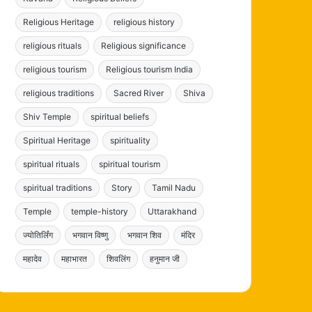
Religious Heritage
religious history
religious rituals
Religious significance
religious tourism
Religious tourism India
religious traditions
Sacred River
Shiva
Shiv Temple
spiritual beliefs
Spiritual Heritage
spirituality
spiritual rituals
spiritual tourism
spiritual traditions
Story
Tamil Nadu
Temple
temple-history
Uttarakhand
ज्योतिर्लिंग
भगवान विष्णु
भगवान शिव
मंदिर
महादेव
महाभारत
शिवलिंग
हनुमान जी