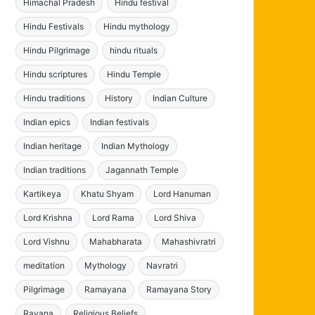
Himachal Pradesh
Hindu festival
Hindu Festivals
Hindu mythology
Hindu Pilgrimage
hindu rituals
Hindu scriptures
Hindu Temple
Hindu traditions
History
Indian Culture
Indian epics
Indian festivals
Indian heritage
Indian Mythology
Indian traditions
Jagannath Temple
Kartikeya
Khatu Shyam
Lord Hanuman
Lord Krishna
Lord Rama
Lord Shiva
Lord Vishnu
Mahabharata
Mahashivratri
meditation
Mythology
Navratri
Pilgrimage
Ramayana
Ramayana Story
Ravana
Religious Beliefs