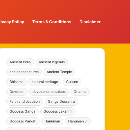
rivacy Policy
Terms & Conditions
Disclaimer
Ancient India
ancient legends
ancient scriptures
Ancient Temple
Bhishma
cultural heritage
Culture
Devotion
devotional practices
Dharma
Faith and devotion
Ganga Dussehra
Goddess Ganga
Goddess Lakshmi
Goddess Parvati
Hanuman
Hanuman Ji