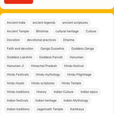
Ancient India
ancient legends
ancient scriptures
Ancient Temple
Bhishma
cultural heritage
Culture
Devotion
devotional practices
Dharma
Faith and devotion
Ganga Dussehra
Goddess Ganga
Goddess Lakshmi
Goddess Parvati
Hanuman
Hanuman Ji
Himachal Pradesh
Hindu festival
Hindu Festivals
Hindu mythology
Hindu Pilgrimage
hindu rituals
Hindu scriptures
Hindu Temple
Hindu traditions
History
Indian Culture
Indian epics
Indian festivals
Indian heritage
Indian Mythology
Indian traditions
Jagannath Temple
Kartikeya