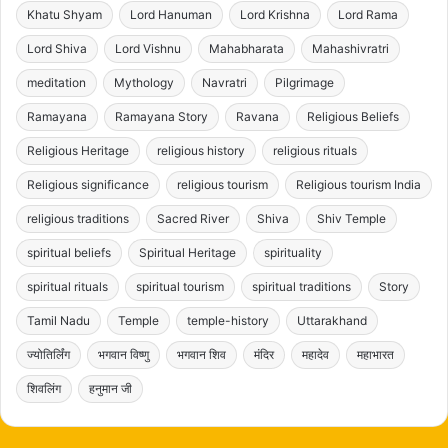
Khatu Shyam
Lord Hanuman
Lord Krishna
Lord Rama
Lord Shiva
Lord Vishnu
Mahabharata
Mahashivratri
meditation
Mythology
Navratri
Pilgrimage
Ramayana
Ramayana Story
Ravana
Religious Beliefs
Religious Heritage
religious history
religious rituals
Religious significance
religious tourism
Religious tourism India
religious traditions
Sacred River
Shiva
Shiv Temple
spiritual beliefs
Spiritual Heritage
spirituality
spiritual rituals
spiritual tourism
spiritual traditions
Story
Tamil Nadu
Temple
temple-history
Uttarakhand
ज्योतिर्लिंग
भगवान विष्णु
भगवान शिव
मंदिर
महादेव
महाभारत
शिवलिंग
हनुमान जी