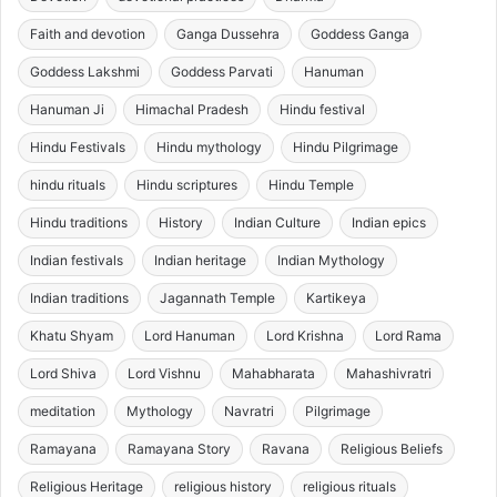
Faith and devotion
Ganga Dussehra
Goddess Ganga
Goddess Lakshmi
Goddess Parvati
Hanuman
Hanuman Ji
Himachal Pradesh
Hindu festival
Hindu Festivals
Hindu mythology
Hindu Pilgrimage
hindu rituals
Hindu scriptures
Hindu Temple
Hindu traditions
History
Indian Culture
Indian epics
Indian festivals
Indian heritage
Indian Mythology
Indian traditions
Jagannath Temple
Kartikeya
Khatu Shyam
Lord Hanuman
Lord Krishna
Lord Rama
Lord Shiva
Lord Vishnu
Mahabharata
Mahashivratri
meditation
Mythology
Navratri
Pilgrimage
Ramayana
Ramayana Story
Ravana
Religious Beliefs
Religious Heritage
religious history
religious rituals