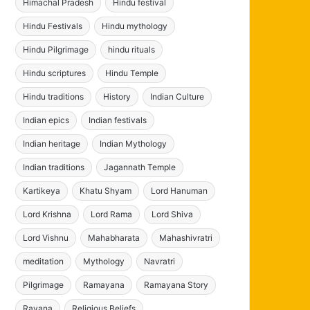
Himachal Pradesh
Hindu festival
Hindu Festivals
Hindu mythology
Hindu Pilgrimage
hindu rituals
Hindu scriptures
Hindu Temple
Hindu traditions
History
Indian Culture
Indian epics
Indian festivals
Indian heritage
Indian Mythology
Indian traditions
Jagannath Temple
Kartikeya
Khatu Shyam
Lord Hanuman
Lord Krishna
Lord Rama
Lord Shiva
Lord Vishnu
Mahabharata
Mahashivratri
meditation
Mythology
Navratri
Pilgrimage
Ramayana
Ramayana Story
Ravana
Religious Beliefs