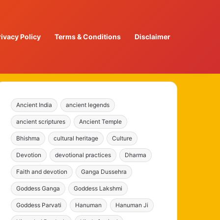
rivacy Policy
Terms & Conditions
Disclaimer
Ancient India
ancient legends
ancient scriptures
Ancient Temple
Bhishma
cultural heritage
Culture
Devotion
devotional practices
Dharma
Faith and devotion
Ganga Dussehra
Goddess Ganga
Goddess Lakshmi
Goddess Parvati
Hanuman
Hanuman Ji