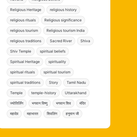
Religious Heritage
religious history
religious rituals
Religious significance
religious tourism
Religious tourism India
religious traditions
Sacred River
Shiva
Shiv Temple
spiritual beliefs
Spiritual Heritage
spirituality
spiritual rituals
spiritual tourism
spiritual traditions
Story
Tamil Nadu
Temple
temple-history
Uttarakhand
ज्योतिर्लिंग
भगवान विष्णु
भगवान शिव
मंदिर
महादेव
महाभारत
शिवलिंग
हनुमान जी