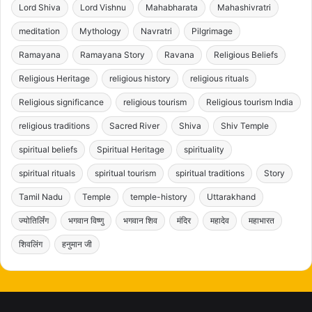
Lord Shiva
Lord Vishnu
Mahabharata
Mahashivratri
meditation
Mythology
Navratri
Pilgrimage
Ramayana
Ramayana Story
Ravana
Religious Beliefs
Religious Heritage
religious history
religious rituals
Religious significance
religious tourism
Religious tourism India
religious traditions
Sacred River
Shiva
Shiv Temple
spiritual beliefs
Spiritual Heritage
spirituality
spiritual rituals
spiritual tourism
spiritual traditions
Story
Tamil Nadu
Temple
temple-history
Uttarakhand
ज्योतिर्लिंग
भगवान विष्णु
भगवान शिव
मंदिर
महादेव
महाभारत
शिवलिंग
हनुमान जी