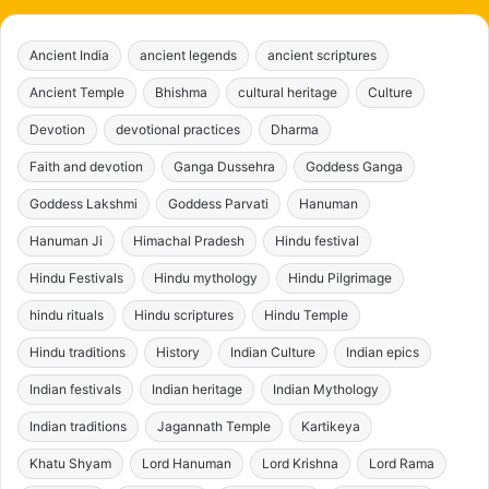
Ancient India
ancient legends
ancient scriptures
Ancient Temple
Bhishma
cultural heritage
Culture
Devotion
devotional practices
Dharma
Faith and devotion
Ganga Dussehra
Goddess Ganga
Goddess Lakshmi
Goddess Parvati
Hanuman
Hanuman Ji
Himachal Pradesh
Hindu festival
Hindu Festivals
Hindu mythology
Hindu Pilgrimage
hindu rituals
Hindu scriptures
Hindu Temple
Hindu traditions
History
Indian Culture
Indian epics
Indian festivals
Indian heritage
Indian Mythology
Indian traditions
Jagannath Temple
Kartikeya
Khatu Shyam
Lord Hanuman
Lord Krishna
Lord Rama