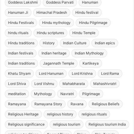
Goddess Lakshmi
Goddess Parvati
Hanuman
Hanuman Ji
Himachal Pradesh
Hindu festival
Hindu Festivals
Hindu mythology
Hindu Pilgrimage
hindu rituals
Hindu scriptures
Hindu Temple
Hindu traditions
History
Indian Culture
Indian epics
Indian festivals
Indian heritage
Indian Mythology
Indian traditions
Jagannath Temple
Kartikeya
Khatu Shyam
Lord Hanuman
Lord Krishna
Lord Rama
Lord Shiva
Lord Vishnu
Mahabharata
Mahashivratri
meditation
Mythology
Navratri
Pilgrimage
Ramayana
Ramayana Story
Ravana
Religious Beliefs
Religious Heritage
religious history
religious rituals
Religious significance
religious tourism
Religious tourism India