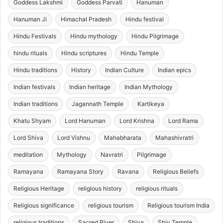
Goddess Lakshmi
Goddess Parvati
Hanuman
Hanuman Ji
Himachal Pradesh
Hindu festival
Hindu Festivals
Hindu mythology
Hindu Pilgrimage
hindu rituals
Hindu scriptures
Hindu Temple
Hindu traditions
History
Indian Culture
Indian epics
Indian festivals
Indian heritage
Indian Mythology
Indian traditions
Jagannath Temple
Kartikeya
Khatu Shyam
Lord Hanuman
Lord Krishna
Lord Rama
Lord Shiva
Lord Vishnu
Mahabharata
Mahashivratri
meditation
Mythology
Navratri
Pilgrimage
Ramayana
Ramayana Story
Ravana
Religious Beliefs
Religious Heritage
religious history
religious rituals
Religious significance
religious tourism
Religious tourism India
religious traditions
Sacred River
Shiva
Shiv Temple