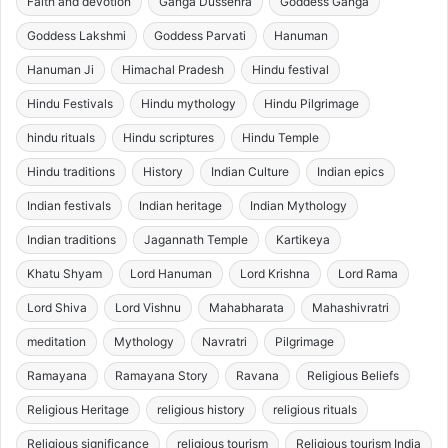
Faith and devotion
Ganga Dussehra
Goddess Ganga
Goddess Lakshmi
Goddess Parvati
Hanuman
Hanuman Ji
Himachal Pradesh
Hindu festival
Hindu Festivals
Hindu mythology
Hindu Pilgrimage
hindu rituals
Hindu scriptures
Hindu Temple
Hindu traditions
History
Indian Culture
Indian epics
Indian festivals
Indian heritage
Indian Mythology
Indian traditions
Jagannath Temple
Kartikeya
Khatu Shyam
Lord Hanuman
Lord Krishna
Lord Rama
Lord Shiva
Lord Vishnu
Mahabharata
Mahashivratri
meditation
Mythology
Navratri
Pilgrimage
Ramayana
Ramayana Story
Ravana
Religious Beliefs
Religious Heritage
religious history
religious rituals
Religious significance
religious tourism
Religious tourism India