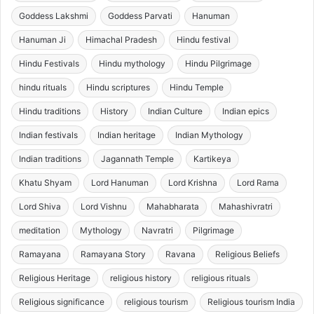
Goddess Lakshmi
Goddess Parvati
Hanuman
Hanuman Ji
Himachal Pradesh
Hindu festival
Hindu Festivals
Hindu mythology
Hindu Pilgrimage
hindu rituals
Hindu scriptures
Hindu Temple
Hindu traditions
History
Indian Culture
Indian epics
Indian festivals
Indian heritage
Indian Mythology
Indian traditions
Jagannath Temple
Kartikeya
Khatu Shyam
Lord Hanuman
Lord Krishna
Lord Rama
Lord Shiva
Lord Vishnu
Mahabharata
Mahashivratri
meditation
Mythology
Navratri
Pilgrimage
Ramayana
Ramayana Story
Ravana
Religious Beliefs
Religious Heritage
religious history
religious rituals
Religious significance
religious tourism
Religious tourism India