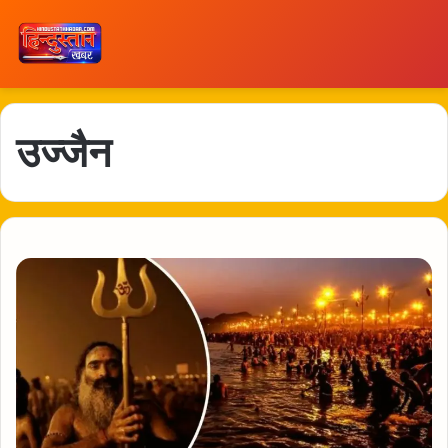
उज्जैन