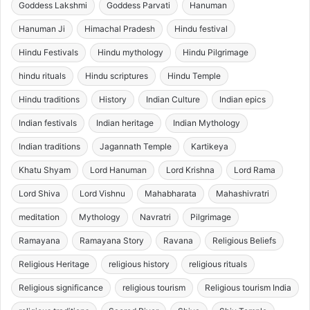
Goddess Lakshmi
Goddess Parvati
Hanuman
Hanuman Ji
Himachal Pradesh
Hindu festival
Hindu Festivals
Hindu mythology
Hindu Pilgrimage
hindu rituals
Hindu scriptures
Hindu Temple
Hindu traditions
History
Indian Culture
Indian epics
Indian festivals
Indian heritage
Indian Mythology
Indian traditions
Jagannath Temple
Kartikeya
Khatu Shyam
Lord Hanuman
Lord Krishna
Lord Rama
Lord Shiva
Lord Vishnu
Mahabharata
Mahashivratri
meditation
Mythology
Navratri
Pilgrimage
Ramayana
Ramayana Story
Ravana
Religious Beliefs
Religious Heritage
religious history
religious rituals
Religious significance
religious tourism
Religious tourism India